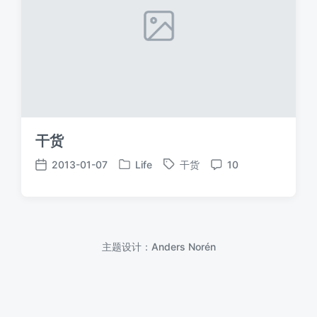
干货
2013-01-07
Life
干货
10
发
标
发
评
布
签
布
论
于
日
期
主题设计：
Anders Norén