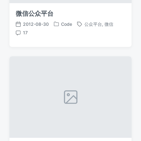
微信公众平台
2012-08-30
Code
公众平台
,
微信
发
标
发
17
布
签
布
评
于
日
论
期