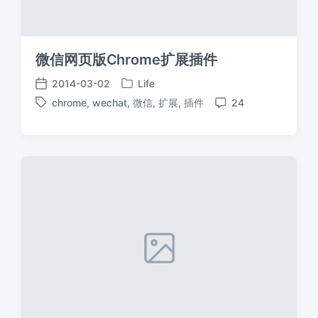
微信网页版Chrome扩展插件
2014-03-02
Life
发
发
chrome
,
wechat
,
微信
,
扩展
,
插件
24
布
布
标
评
于
日
签
论
期