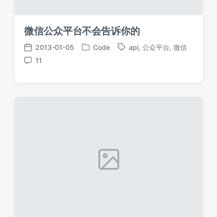
微信公众平台不会告诉你的
2013-01-05
Code
api
,
公众平台
,
微信
发
标
发
11
布
签
布
评
于
日
论
期