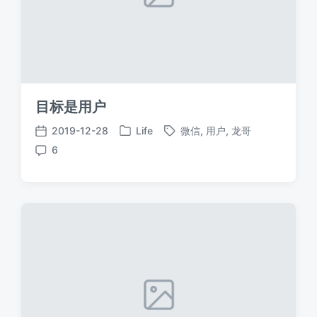
目标是用户
2019-12-28
Life
微信
,
用户
,
龙哥
发
标
发
6
布
签
布
评
于
日
论
期