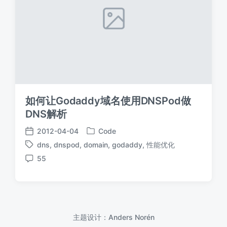
如何让Godaddy域名使用DNSPod做
DNS解析
2012-04-04
Code
发
发
dns
,
dnspod
,
domain
,
godaddy
,
性能优化
布
布
标
于
日
55
签
评
期
论
主题设计：
Anders Norén