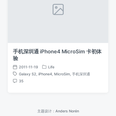
手机深圳通 iPhone4 MicroSim 卡初体
验
2011-11-19
Life
发
发
Galaxy S2
,
iPhone4
,
MicroSim
,
手机深圳通
布
布
标
于
日
35
签
评
期
论
主题设计：
Anders Norén