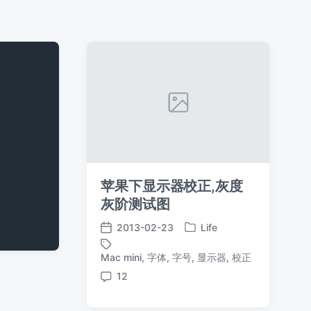
苹果下显示器校正,灰度
灰阶测试图
2013-02-23
Life
发
发
布
布
Mac mini
,
字体
,
字号
,
显示器
,
校正
标
于
日
签
12
期
评
论