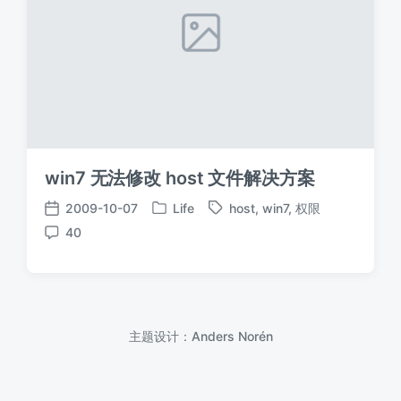
win7 无法修改 host 文件解决方案
2009-10-07
Life
host
,
win7
,
权限
发
标
发
40
布
签
布
评
于
日
论
期
主题设计：
Anders Norén