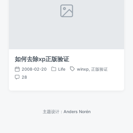
如何去除xp正版验证
2008-02-20
Life
winxp
,
正版验证
发
标
发
28
布
签
布
评
于
日
论
期
主题设计：
Anders Norén