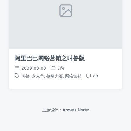
阿里巴巴网络营销之叫兽版
2009-03-08
Life
发
发
叫兽
,
女人节
,
接吻大赛
,
网络营销
88
布
布
标
评
于
日
签
论
期
主题设计：
Anders Norén