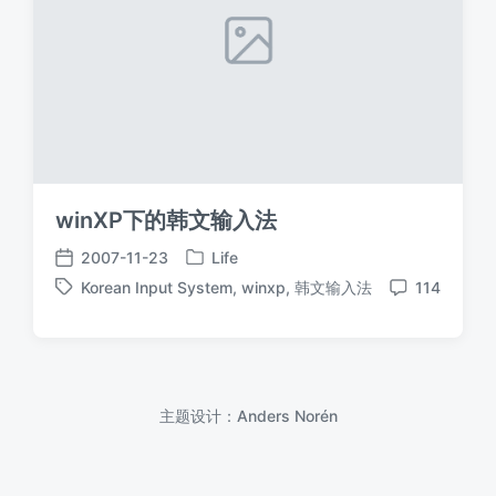
winXP下的韩文输入法
2007-11-23
Life
发
发
Korean Input System
,
winxp
,
韩文输入法
114
布
布
标
评
于
日
签
论
期
主题设计：
Anders Norén