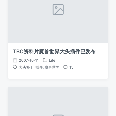
TBC资料片魔兽世界大头插件已发布
2007-10-11
Life
发
发
大头补丁
,
插件
,
魔兽世界
15
布
布
标
评
于
日
签
论
期