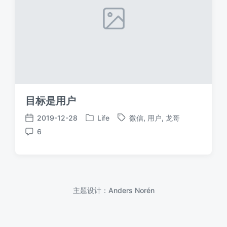
目标是用户
2019-12-28
Life
微信
,
用户
,
龙哥
发
标
发
6
布
签
布
评
于
日
论
期
主题设计：
Anders Norén