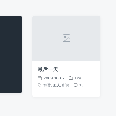
最后一天
2009-10-02
Life
发
发
和谐
,
国庆
,
断网
15
布
布
标
评
于
日
签
论
期