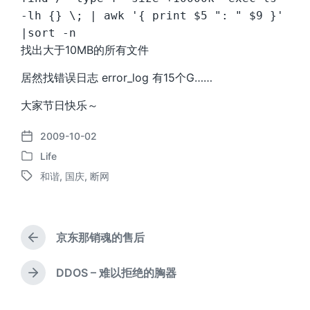
-lh {} \; | awk '{ print $5 ": " $9 }'
|sort -n
找出大于10MB的所有文件
居然找错误日志 error_log 有15个G……
大家节日快乐～
2009-10-02
发
Life
布
发
日
和谐
,
国庆
,
断网
布
标
期
于
签
京东那销魂的售后
上
篇
文
DDOS – 难以拒绝的胸器
下
章
篇
：
文