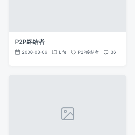
P2P终结者
2008-03-06
Life
P2P终结者
36
发
标
发
评
布
签
布
论
于
日
期