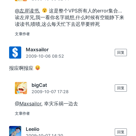
@左岸读书
,
这是整个VPS所有人的error集合…
诶左岸兄,我一看你名字就想,什么时候有空能静下来
读读书,啧啧,这么每天忙下去迟早要猝死
文章作者
Maxsailor
回复
2009-10-06 08:52
报应啊报应
bigCat
回复
2009-10-07 17:28
@Maxsailor
, 幸灾乐祸一边去
文章作者
Leeiio
回复
2009-10-07 14:30