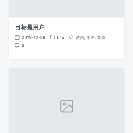
目标是用户
2019-12-28
Life
微信
,
用户
,
龙哥
发
标
发
6
布
签
布
评
于
日
论
期