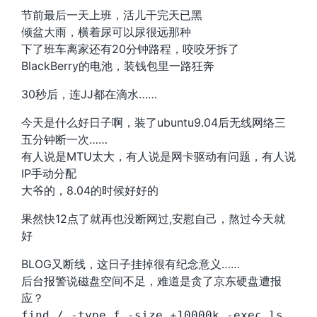
节前最后一天上班，活儿干完天已黑
倾盆大雨，横着尿可以尿很远那种
下了班车离家还有20分钟路程，咬咬牙拆了
BlackBerry的电池，装钱包里一路狂奔
30秒后，连JJ都在滴水……
今天是什么好日子啊，装了ubuntu9.04后无线网络三
五分钟断一次……
有人说是MTU太大，有人说是网卡驱动有问题，有人说
IP手动分配
大爷的，8.04的时候好好的
果然快12点了就再也没断网过,安慰自己，熬过今天就
好
BLOG又断线，这日子挂掉很有纪念意义……
后台报警说磁盘空间不足，难道是贪了京东硬盘遭报
应？
find / -type f -size +10000k -exec ls