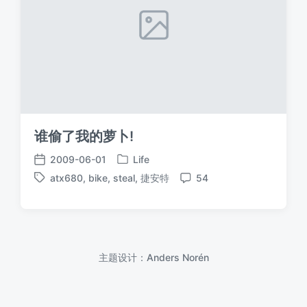
谁偷了我的萝卜!
2009-06-01
Life
发
发
atx680
,
bike
,
steal
,
捷安特
54
布
布
标
评
于
日
签
论
期
主题设计：
Anders Norén