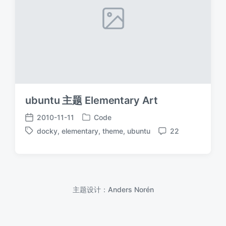
ubuntu 主题 Elementary Art
2010-11-11
Code
发
发
docky
,
elementary
,
theme
,
ubuntu
22
布
布
标
评
于
日
签
论
期
主题设计：
Anders Norén