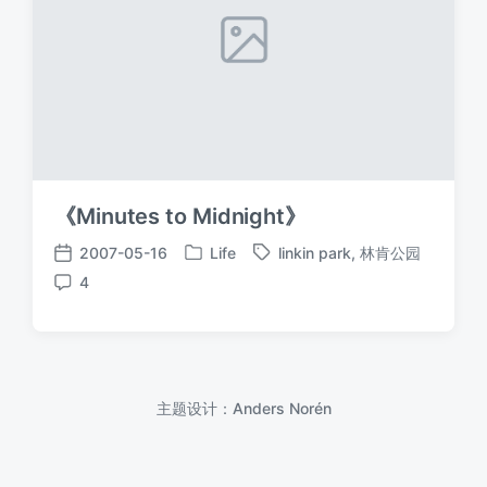
《Minutes to Midnight》
2007-05-16
Life
linkin park
,
林肯公园
发
标
发
4
布
签
布
评
于
日
论
期
主题设计：
Anders Norén