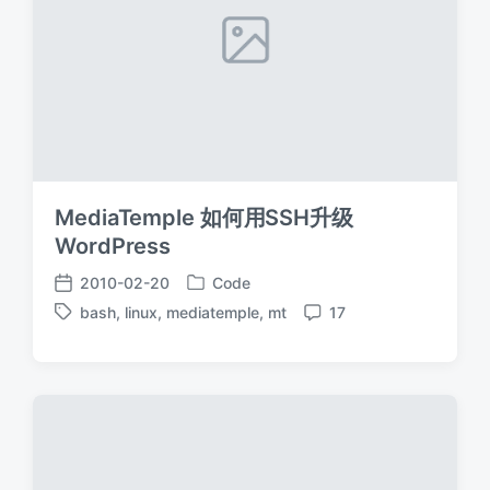
MediaTemple 如何用SSH升级
WordPress
2010-02-20
Code
发
发
bash
,
linux
,
mediatemple
,
mt
17
布
布
标
评
于
日
签
论
期