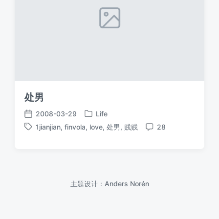
处男
2008-03-29
Life
发
发
1jianjian
,
finvola
,
love
,
处男
,
贱贱
28
布
布
标
评
于
日
签
论
期
主题设计：
Anders Norén