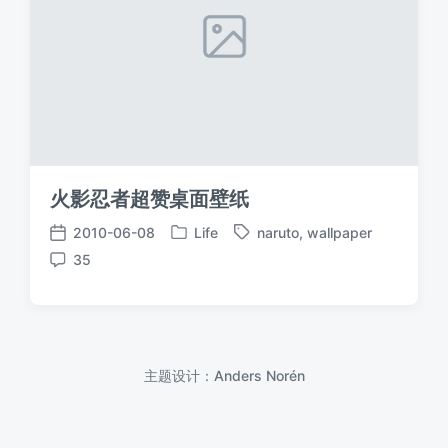
火影忍者超赞桌面壁纸
2010-06-08
Life
naruto
,
wallpaper
发
标
发
35
布
签
布
评
于
日
论
期
主题设计：
Anders Norén