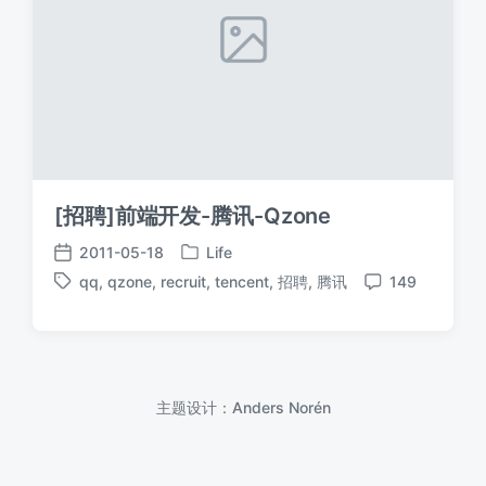
[招聘]前端开发-腾讯-Qzone
2011-05-18
Life
发
发
qq
,
qzone
,
recruit
,
tencent
,
招聘
,
腾讯
149
布
布
标
评
于
日
签
论
期
主题设计：
Anders Norén