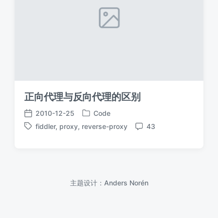
正向代理与反向代理的区别
2010-12-25
Code
发
发
fiddler
,
proxy
,
reverse-proxy
43
布
布
标
评
于
日
签
论
期
主题设计：
Anders Norén