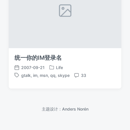
统一你的IM登录名
2007-09-21
Life
发
发
gtalk
,
im
,
msn
,
qq
,
skype
33
布
布
标
评
于
日
签
论
期
主题设计：
Anders Norén