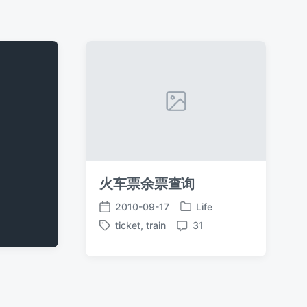
火车票余票查询
2010-09-17
Life
发
发
ticket
,
train
31
布
布
标
评
于
日
签
论
期