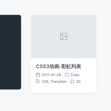
CSS3动画-彩虹列表
2011-01-28
Code
发
发
CSS
,
Transition
30
布
布
标
评
于
日
签
论
期