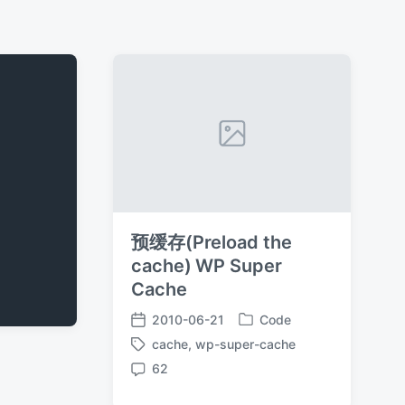
预缓存(Preload the
cache) WP Super
Cache
2010-06-21
Code
发
发
cache
,
wp-super-cache
布
布
标
于
日
62
签
评
期
论