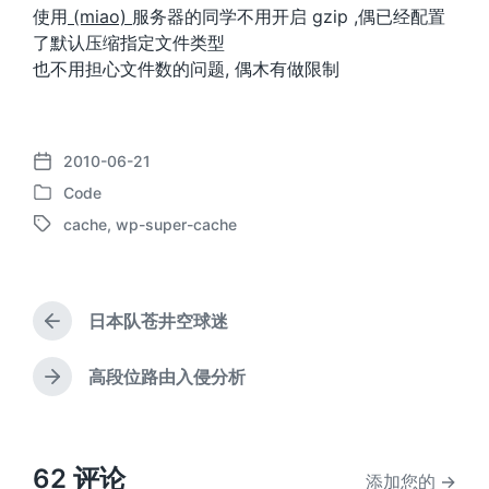
使用
(miao)
服务器的同学不用开启 gzip ,偶已经配置
了默认压缩指定文件类型
也不用担心文件数的问题, 偶木有做限制
QQREADERD1F79C5048631991
2010-06-21
发
Code
布
发
日
cache
,
wp-super-cache
布
标
期
于
签
日本队苍井空球迷
上
篇
文
高段位路由入侵分析
下
章
篇
：
文
章
：
62 评论
添加您的 →