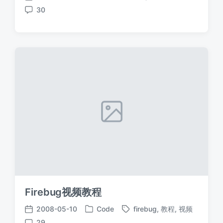
发
标
发
30
布
签
布
评
于
日
论
期
Firebug视频教程
2008-05-10
Code
firebug
,
教程
,
视频
发
标
发
29