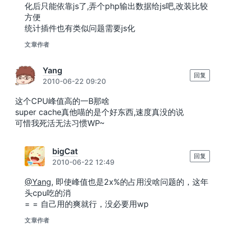
化后只能依靠js了,弄个php输出数据给js吧,改装比较
方便
统计插件也有类似问题需要js化
文章作者
Yang
回复
2010-06-22 09:20
这个CPU峰值高的一B那啥
super cache真他喵的是个好东西,速度真没的说
可惜我死活无法习惯WP~
bigCat
回复
2010-06-22 12:49
@Yang
, 即使峰值也是2x%的占用没啥问题的，这年
头cpu吃的消
= = 自己用的爽就行，没必要用wp
文章作者