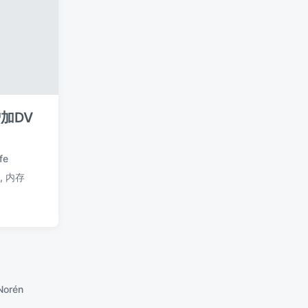
增加DV
ife
t
,
内存
Norén