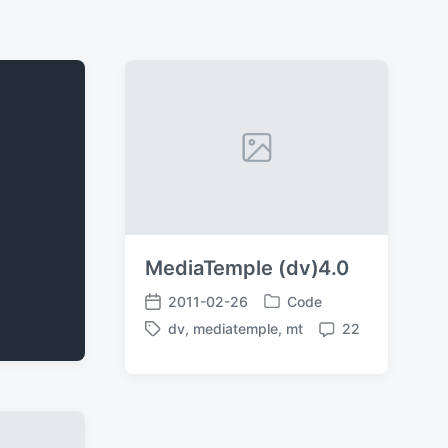
MediaTemple (dv)4.0
2011-02-26
Code
发
发
dv
,
mediatemple
,
mt
22
布
布
标
评
于
日
签
论
期