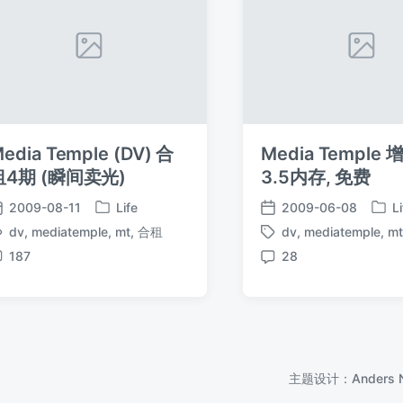
edia Temple (DV) 合
Media Temple 
租4期 (瞬间卖光)
3.5内存, 免费
2009-08-11
Life
2009-06-08
L
发
发
发
发
dv
,
mediatemple
,
mt
,
合租
dv
,
mediatemple
,
m
布
布
布
布
标
标
于
于
日
日
187
28
签
签
评
评
期
期
论
论
主题设计：
Anders 