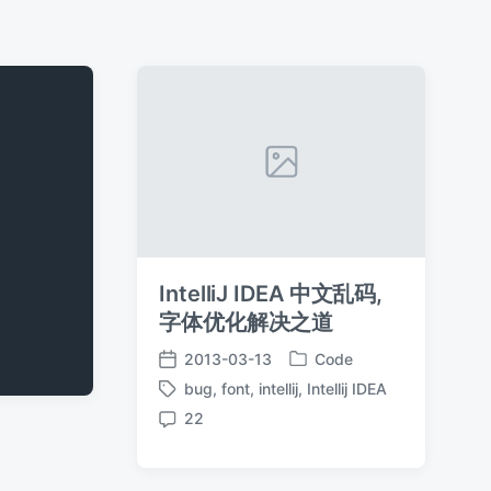
IntelliJ IDEA 中文乱码,
字体优化解决之道
2013-03-13
Code
发
发
bug
,
font
,
intellij
,
Intellij IDEA
布
布
标
于
日
22
签
评
期
论