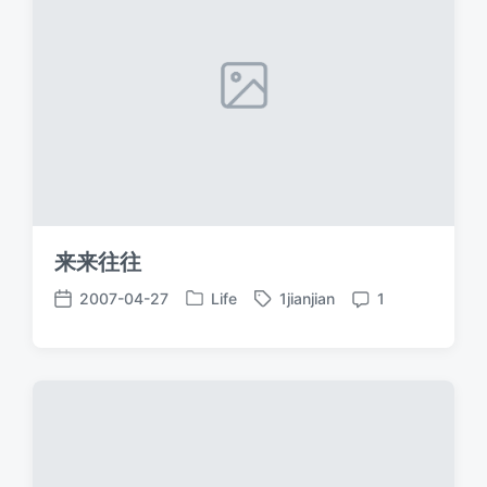
来来往往
2007-04-27
Life
1jianjian
1
发
标
发
评
布
签
布
论
于
日
期