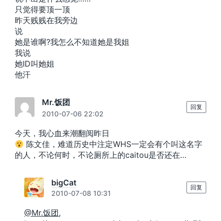
只觉得要顶一顶
昨天贱贱在我旁边
说
她是谁啊?我怎么不知道她是我姐
我说
她ID叫她姐
他汗
Mr.饭团
回复
2010-07-06 22:02
今天，我心血来潮翻阅昨日
陈文佳，难道历史中注定WHS一定会有个叫这名字
的人，不论何时，不论厕所上的caitou是否还在…
bigCat
回复
2010-07-08 10:31
@Mr.饭团
,