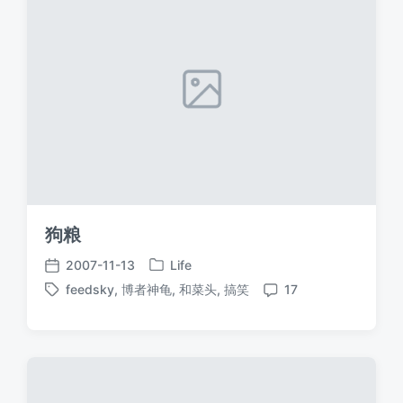
狗粮
2007-11-13
Life
发
发
feedsky
,
博者神龟
,
和菜头
,
搞笑
17
布
布
标
评
于
日
签
论
期