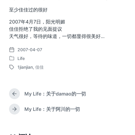
至少佳佳过的很好
2007年4月7日，阳光明媚
佳佳拒绝了我的见面提议
天气很好，等待的味道，一切都显得很美好…
2007-04-07
发
Life
布
发
日
1jianjian
,
佳佳
布
标
期
于
签
My Life：关于damao的一切
上
篇
文
My Life：关于阿川的一切
下
章
篇
：
文
章