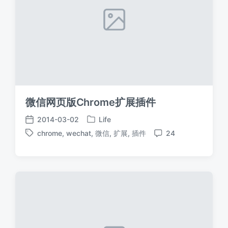
微信网页版Chrome扩展插件
2014-03-02
Life
发
发
chrome
,
wechat
,
微信
,
扩展
,
插件
24
布
布
标
评
于
日
签
论
期