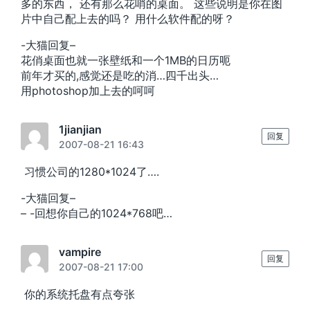
多的东西， 还有那么花哨的桌面。 这些说明是你在图
片中自己配上去的吗？ 用什么软件配的呀？
-大猫回复–
花俏桌面也就一张壁纸和一个1MB的日历呃
前年才买的,感觉还是吃的消…四千出头…
用photoshop加上去的呵呵
1jianjian
回复
2007-08-21 16:43
习惯公司的1280*1024了….
-大猫回复–
– -回想你自己的1024*768吧…
vampire
回复
2007-08-21 17:00
你的系统托盘有点夸张