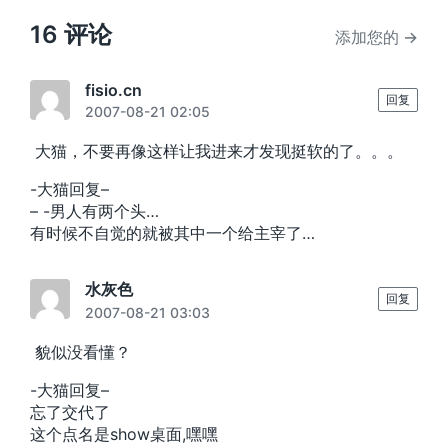
章
：
16 评论
添加您的 →
fisio.cn
回复
2007-08-21 02:05
大猫，不要再像这样让我进来才发现挺软的了。。。
-大猫回复–
– -男人有两个头…
有时候不自觉的就被其中一个给主宰了…
水灰色
回复
2007-08-21 03:03
貌似没看懂？
-大猫回复–
忘了交代了
这个点名是show桌面,嘿嘿