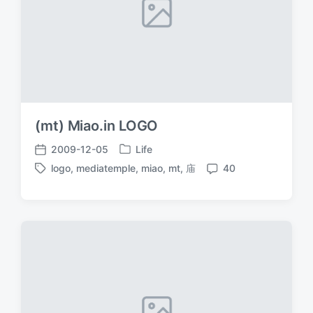
(mt) Miao.in LOGO
2009-12-05
Life
发
发
logo
,
mediatemple
,
miao
,
mt
,
庙
40
布
布
标
评
于
日
签
论
期