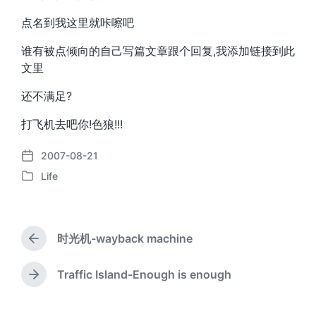
点名到我这里就咔嚓吧
谁有被点倾向的自己写篇文章跟个回复,我添加链接到此
文里
还不满足?
打飞机去吧你!色狼!!!
2007-08-21
发
Life
布
发
日
布
期
于
时光机-wayback machine
上
篇
文
Traffic Island-Enough is enough
下
章
篇
：
文