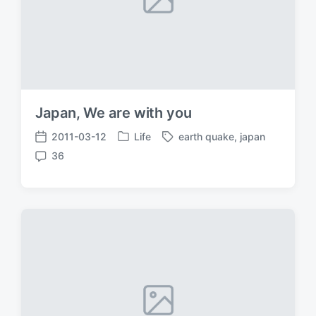
Japan, We are with you
2011-03-12
Life
earth quake
,
japan
发
标
发
36
布
签
布
评
于
日
论
期