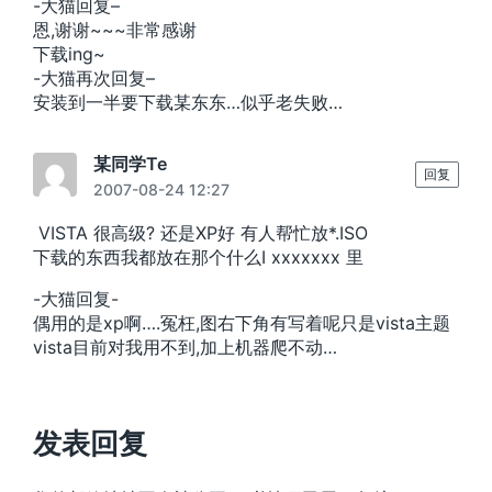
-大猫回复–
恩,谢谢~~~非常感谢
下载ing~
-大猫再次回复–
安装到一半要下载某东东…似乎老失败…
某同学Te
回复
2007-08-24 12:27
VISTA 很高级? 还是XP好 有人帮忙放*.ISO
下载的东西我都放在那个什么I xxxxxxx 里
-大猫回复-
偶用的是xp啊….冤枉,图右下角有写着呢只是vista主题
vista目前对我用不到,加上机器爬不动…
发表回复