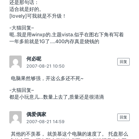
还是那句话：
适合就是好的。
[lovely]可我就是不升级！
-大猫回复–
呃..我是用winxp的.主题vista.似乎在图右下角有写着
一年多前就是1G了….400内存真是烧钱的
何必呢
回复
2007-08-21 10:50
电脑果然够强，开这么多还不死~
-大猫回复–
都是小玩意儿…数量上去了,质量还是很清滴
偶爱偶家
回复
2007-08-21 14:59
其他的不羡慕， 就羡慕这个电脑的速度了。 托盘那么