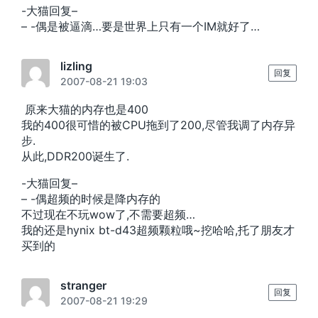
-大猫回复–
– -偶是被逼滴…要是世界上只有一个IM就好了…
lizling
回复
2007-08-21 19:03
原来大猫的内存也是400
我的400很可惜的被CPU拖到了200,尽管我调了内存异
步.
从此,DDR200诞生了.
-大猫回复–
– -偶超频的时候是降内存的
不过现在不玩wow了,不需要超频…
我的还是hynix bt-d43超频颗粒哦~挖哈哈,托了朋友才
买到的
stranger
回复
2007-08-21 19:29