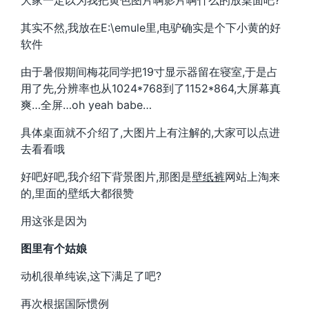
大家一定以为我把黄色图片啊影片啊什么的放桌面吧?
其实不然,我放在E:\emule里,电驴确实是个下小黄的好
软件
由于暑假期间梅花同学把19寸显示器留在寝室,于是占
用了先,分辨率也从1024*768到了1152*864,大屏幕真
爽…全屏…oh yeah babe…
具体桌面就不介绍了,大图片上有注解的,大家可以点进
去看看哦
好吧好吧,我介绍下背景图片,那图是
壁纸裤
网站上淘来
的,里面的壁纸大都很赞
用这张是因为
图里有个姑娘
动机很单纯诶,这下满足了吧?
再次根据国际惯例