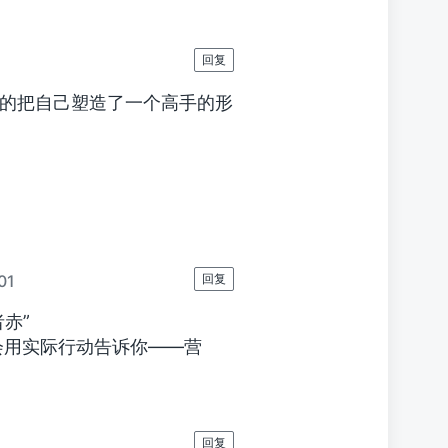
回复
成功的把自己塑造了一个高手的形
01
回复
赤”
会用实际行动告诉你——营
回复