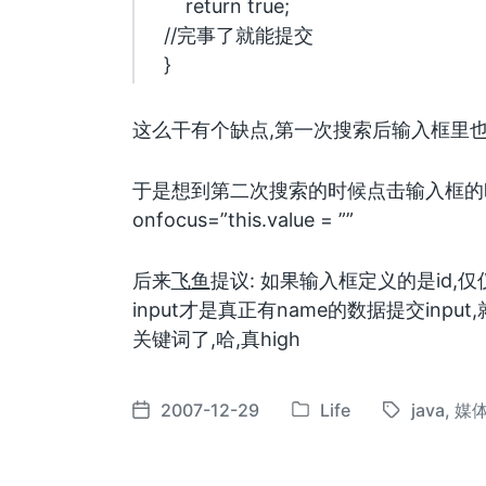
return true;
//完事了就能提交
}
这么干有个缺点,第一次搜索后输入框里也
于是想到第二次搜索的时候点击输入框的
onfocus=”this.value = ””
后来
飞鱼
提议: 如果输入框定义的是id,仅
input才是真正有name的数据提交inp
关键词了,哈,真high
2007-12-29
Life
java
,
媒
发
标
发
布
签
布
于
日