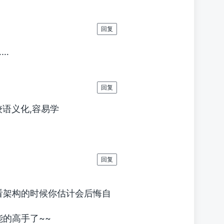
回复
……
回复
比较语义化,容易学
回复
看架构的时候你估计会后悔自
的高手了~~