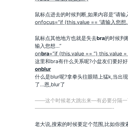
鼠标点进去的时候判断,如果内容是”请输
onfocus=”if (this.value == ‘请输入您想…’)
鼠标点其他地方也就是失去
bra
的时候判断
输入您想…”
on
bra
=”if (this.value == ”) this.val
这里和bra有什么关系呢?小盆友们要好
onblur
什么是blur呢?拿拳头往眼睛上猛k,当出
了…恩,blur了
——这个时候老大跳出来—有必要分隔一
———————————————-
老大说,搜索的时候要定个范围,比如你搜索