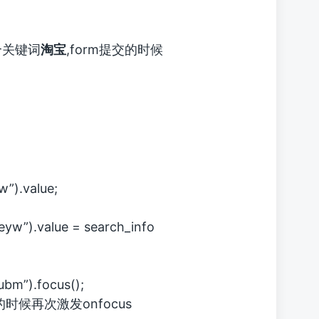
个关键词
淘宝
,form提交的时候
”).value;
w”).value = search_info
bm”).focus();
时候再次激发onfocus