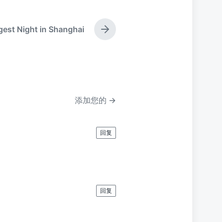
est Night in Shanghai
下
篇
文
章
：
添加您的 →
回复
回复