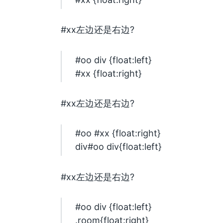
#xx左边还是右边?
#oo div {float:left}
#xx {float:right}
#xx左边还是右边?
#oo #xx {float:right}
div#oo div{float:left}
#xx左边还是右边?
#oo div {float:left}
.room{float:right}