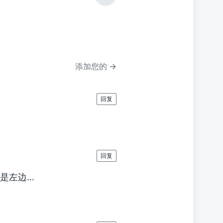
篇
文
章
：
添加您的 →
回复
回复
都是左边…