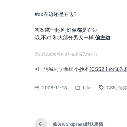
#xx左边还是右边?
答案统一起见,好像都是右边
哦,不对,和大部分男人一样,
偏左边
仅以此文献给所有奋斗在前端的炮灰们
<!– 明城同学拿出小抄本
(CSS2.1 的优
2008-11-13
Life
CSS
,
优
发
标
发
布
签
布
于
日
期
修改wordpress默认表情
上