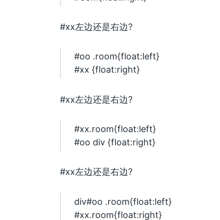
#xx左边还是右边?
#oo .room{float:left}
#xx {float:right}
#xx左边还是右边?
#xx.room{float:left}
#oo div {float:right}
#xx左边还是右边?
div#oo .room{float:left}
#xx.room{float:right}