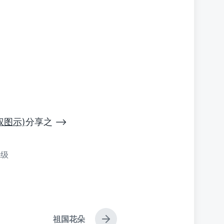
先权图示)
分享之 –>
先级
祖国花朵
下