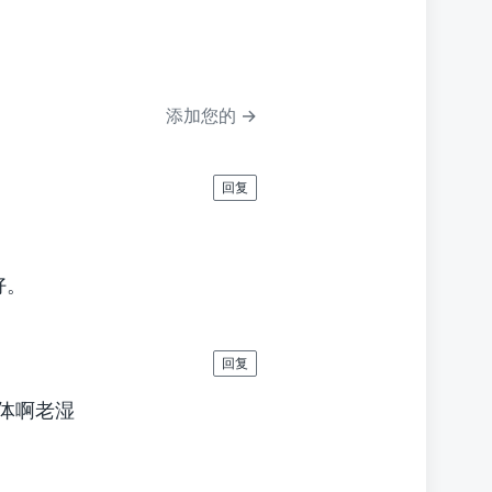
文
章
：
添加您的 →
回复
好。
回复
身体啊老湿