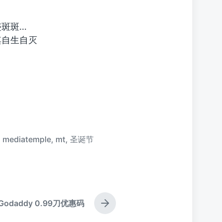
迹斑斑…
其自生自灭
,
mediatemple
,
mt
,
圣诞节
odaddy 0.99刀优惠码
下
篇