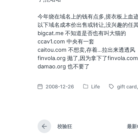
今年烧在域名上的钱有点多,搓衣板上血
以下域名成本价出售或转让,没兴趣的任
bigcat.me 不知道是否也有叫大猫的
ccav1.com 中央有一套
caitou.com 不想卖,存着…拉出来透透风
finvola.org 抛了,因为拿下了finvola.com
damao.org 也不要了
2008-12-26
Life
gift card
发
标
发
布
签
布
于
日
期
校验狂
最新G
上
篇