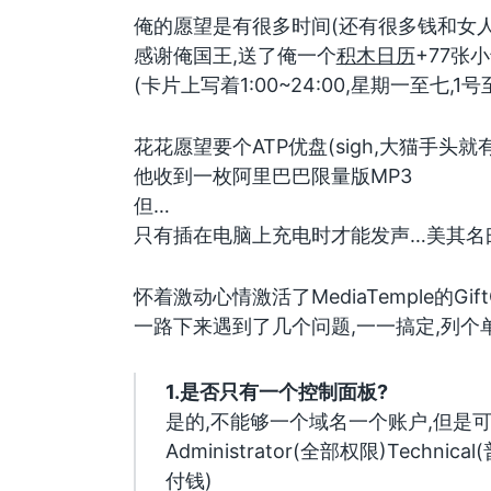
俺的愿望是有很多时间(还有很多钱和女人
感谢俺国王,送了俺一个
积木日历
+77张
(卡片上写着1:00~24:00,星期一至七,1号
花花愿望要个ATP优盘(sigh,大猫手头
他收到一枚阿里巴巴限量版MP3
但…
只有插在电脑上充电时才能发声…美其名
怀着激动心情激活了MediaTemple的Gift
一路下来遇到了几个问题,一一搞定,列个
1.是否只有一个控制面板?
是的,不能够一个域名一个账户,但是可以
Administrator(全部权限)Technica
付钱)