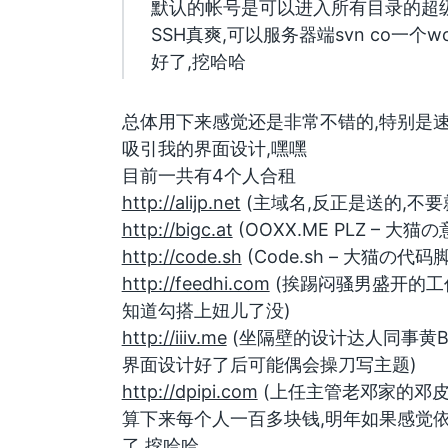
默认的帐号是可以进入所有目录的超
SSH真爽,可以服务器端svn co一个wor
好了,挖哈哈
总体用下来感觉还是非常不错的,特别是
吸引我的界面设计,嘿嘿
目前一共有4个人合租
http://alijp.net
(主域名,反正是送的,不要
http://bigc.at
(OOXX.ME PLZ – 大猫
http://code.sh
(Code.sh – 大猫の代码
http://feedhi.com
(挨踢闷骚男盛开的工
知道勾搭上妞儿了没)
http://iiiv.me
(坐隔壁的设计达人同事黄Bi
界面设计好了后可能偶会操刀写主题)
http://dpipi.com
(上任主管老邓家的邓皮
算下来每个人一百多块钱,明年如果感觉依
了,挖哈哈