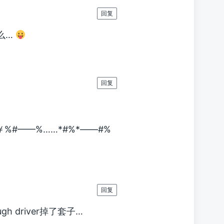
回复
么…
回复
 U盘就￥%#——%……*#%*——#%
回复
gh driver掉了套子…