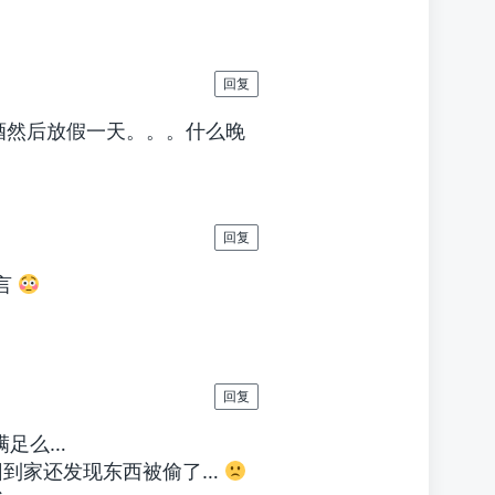
回复
酒然后放假一天。。。什么晚
回复
千言
回复
不满足么…
回到家还发现东西被偷了…