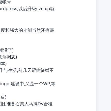
级帐号
dpress,以后升级svn up就
速度和强大的功能当然还有最
就没了)
の意淫网志)
脚本)
作与生活,前几天帮他征婚不
ngo,建设中,又是一个WP,等
皮)
旧,准备召集人马搞DV合租