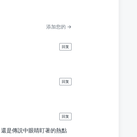
章
：
添加您的 →
回复
回复
回复
？還是傳説中眼睛盯著的熱點