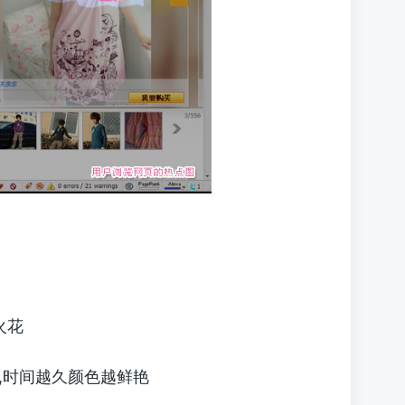
火花
,时间越久颜色越鲜艳