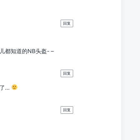
回复
都知道的NB头盔- –
回复
混了…
回复