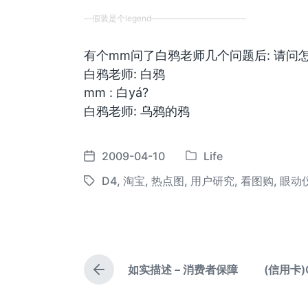
—假装是个legend———————————–
有个mm问了白鸦老师几个问题后: 请问
白鸦老师: 白鸦
mm : 白yá?
白鸦老师: 乌鸦的鸦
2009-04-10
Life
发
发
布
布
D4
,
淘宝
,
热点图
,
用户研究
,
看图购
,
眼动
标
于
日
签
期
如实描述 – 消费者保障
(信用卡)
上
篇
文