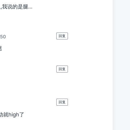
想,我说的是腿…
:50
回复
嗯
回复
回复
动就high了