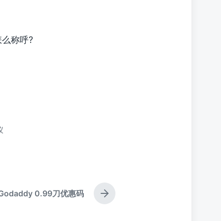
怎么称呼?
仪
Godaddy 0.99刀优惠码
下
篇
文