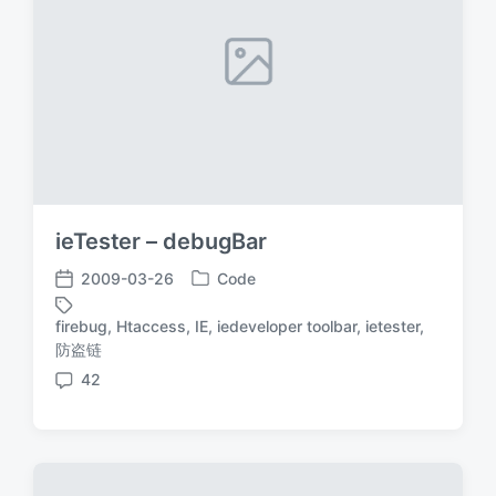
ieTester – debugBar
2009-03-26
Code
发
发
布
布
firebug
,
Htaccess
,
IE
,
iedeveloper toolbar
,
ietester
,
于
日
标
防盗链
期
签
42
评
论