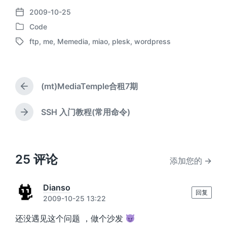
2009-10-25
发
Code
布
发
日
ftp
,
me
,
Memedia
,
miao
,
plesk
,
wordpress
布
标
期
于
签
(mt)MediaTemple合租7期
上
篇
文
SSH 入门教程(常用命令)
下
章
篇
：
文
章
：
25 评论
添加您的 →
Dianso
回复
2009-10-25 13:22
还没遇见这个问题 ，做个沙发