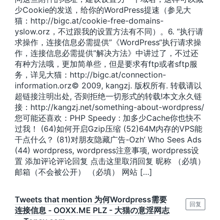
少Cookie的发送，给你的WordPress提速（参见大
猫：http://bigc.at/cookie-free-domains-
yslow.orz，不过跟我的设置方法有不同）。6. “执行请
求操作，连接信息必需提供”《WordPress“执行请求操
作，连接信息必需提供”解决方法》中讲过了，不过还
有种方法哦，更加简单些，但是要求有ftp或者sftp服
务，详见大猫：http://bigc.at/connection-
information.orz© 2009, kangzj. 版权所有. 转载请以
超链接注明出处, 否则拒绝一切形式的转载!本文永久链
接：http://kangzj.net/something-about-wordpress/
您可能还喜欢：PHP Speedy : 加多少Cache你也快不
过我！ (64)如何开启Gzip压缩 (52)64M内存的VPS能
干点什么？ (81)对朋友隐藏广告-Ozh’ Who Sees Ads
(44) wordpress, wordpress注意事项, wordpress设
置 添加评论评论回复 点击这里取消回复 昵称 （必填）
邮箱（不会被公开） （必填） 网站 […]
Tweets that mention 为何Wordpress需要
回复
连接信息 - OOXX.ME PLZ - 大猫の意淫网志