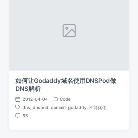
如何让Godaddy域名使用DNSPod做
DNS解析
2012-04-04
Code
发
发
dns
,
dnspod
,
domain
,
godaddy
,
性能优化
布
布
标
于
日
55
签
评
期
论