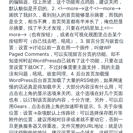
的编辑器。综上所述，这个功能有点鸡肋，建议关闭，
默认貌似是开启的。2. <!—more—>这个<!—more—>
困扰了我好久，看到别人的首页能够显示摘要，而我的
是全文，相当不爽，首页简直都有半米长了，俺也想显
示摘要。找了半天才发现，只要在代码里加上<!—
more—>（也有按钮），或者在可视化视图里点击某个
按钮即可（自己找去吧，吼吼）。3. 留言分页与嵌套位
置：设置->讨论以前一直在用一个插件，叫做WP
Paged Comments，可以实现留言分页的功能。却不
知道何时起WordPress自己就有了这个功能，只要在这
里设置下就OK了。不过好像需要主题支持，我的主题
没有问题，吼吼。嵌套同理。4. 后台首页加载慢
WordPress后台首页加载了大量的RSS啥的，如果网速
慢的话还真是得加载半天，大部分内容没有什么用，可
点击右上角的显示选项来关闭。这个选项在好几个页面
也有，以订制该页面的内容，十分方便。另外，可以启
用Gears，点击在路上角的加速即有提示。5. 关于杂项
位置：设置->杂项默认上传路径：可以选择保存图片等
附件的位置，建议用相对目录或者就不要动它，否则一
旦更换服务器又得重改。文件完整的URL地址：就是访
问这些附件的地址，建议设置另一个域名，这样可以减