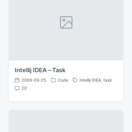
Intellij IDEA – Task
2009-09-25
Code
Intellij IDEA
,
task
发
标
发
20
布
签
布
评
于
日
论
期