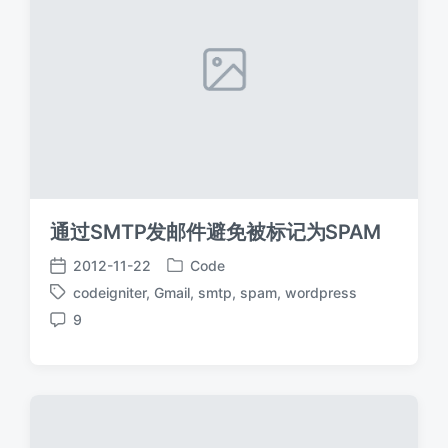
通过SMTP发邮件避免被标记为SPAM
2012-11-22
Code
发
发
codeigniter
,
Gmail
,
smtp
,
spam
,
wordpress
布
布
标
于
日
9
签
评
期
论