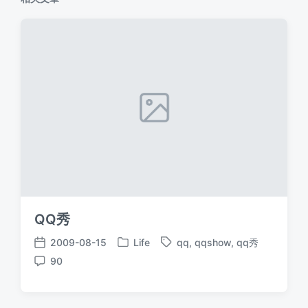
QQ秀
2009-08-15
Life
qq
,
qqshow
,
qq秀
发
标
发
90
布
签
布
评
于
日
论
期