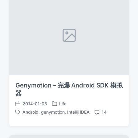
Genymotion – 完爆 Android SDK 模拟
器
2014-01-05
Life
发
发
Android
,
genymotion
,
Intellij IDEA
14
布
布
标
评
于
日
签
论
期