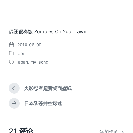
偶还很稀饭 Zombies On Your Lawn
2010-06-09
发
Life
布
发
日
japan
,
mv
,
song
布
标
期
于
签
火影忍者超赞桌面壁纸
上
篇
文
日本队苍井空球迷
下
章
篇
：
文
章
：
21 评论
添加您的 →