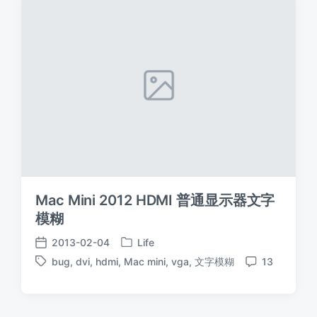
Mac Mini 2012 HDMI 普通显示器文字
模糊
2013-02-04
Life
发
发
bug
,
dvi
,
hdmi
,
Mac mini
,
vga
,
文字模糊
13
布
布
标
评
于
日
签
论
期