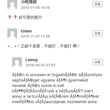
小吃培训
回复
2010-11-05 14:16
好可爱的图片
toben
回复
2010-11-07 17:38
=。=！正缺个老婆，不能打，不能打 啊！
Lainey
回复
2016-05-01 21:55
ÃƒÂ©n is szivesen el fogadnÃƒÂ©k bÃƒÂ¡rmilyen
segitsÃƒÂ©get ugyanis ÃƒÂ¶t gyermeket
nevelek ÃƒÂ©s szinte ki kell
kÃt¶¶lƒÃƒÂÂznÃƒÂ¼nk a hÃƒÂ¡zbÃƒÂ³l mert
annyi a tartozÃƒÂ¡s kÃƒÂ©rem ÃƒÂ¶nnÃƒÂ¶ket
mielÃƒÂ¶bb vÃƒÂ¡laszoljanak tisztelettel anita