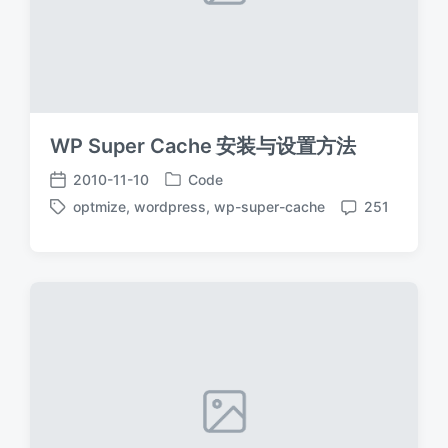
WP Super Cache 安装与设置方法
2010-11-10
Code
发
发
optmize
,
wordpress
,
wp-super-cache
251
布
布
标
评
于
日
签
论
期