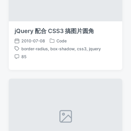
jQuery 配合 CSS3 搞图片圆角
2010-07-08
Code
发
发
border-radius
,
box-shadow
,
css3
,
jquery
布
布
标
于
日
85
签
评
期
论