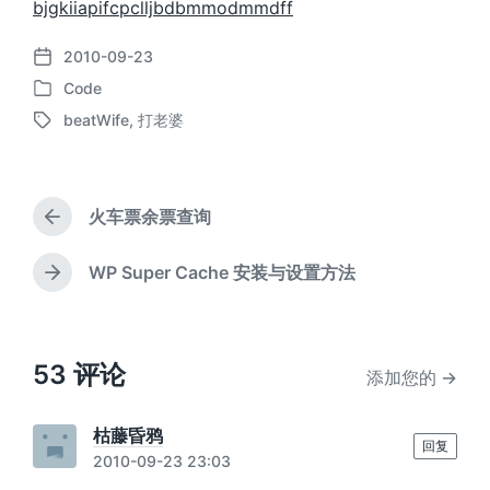
bjgkiiapifcpclljbdbmmodmmdff
2010-09-23
发
Code
布
发
日
beatWife
,
打老婆
布
标
期
于
签
火车票余票查询
上
篇
文
WP Super Cache 安装与设置方法
下
章
篇
：
文
章
：
53 评论
添加您的 →
枯藤昏鸦
回复
2010-09-23 23:03