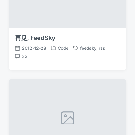
再见, FeedSky
2012-12-28
Code
feedsky
,
rss
发
标
发
33
布
签
布
评
于
日
论
期