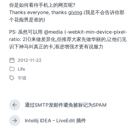
你是如何看待手机上的网页呢?
Thanks everyone, thanks
giving
.(我是不会告诉你那
个花痴男是谁的)
PS: 虽然可以用 @media (-webkit-min-device-pixel-
ratio: 2){}来做差异化,但推荐大家先做华丽的,让他们见
识下神马叫真正的卡,渐进增强才更有说服力
2012-11-22
发
Life
布
发
日
牢骚
布
标
期
于
签
通过SMTP发邮件避免被标记为SPAM
上
篇
文
Intellij IDEA – LiveEdit 插件
下
章
篇
：
文