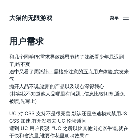
大猫的无限游戏
菜单
用户需求
和几个同学PK需求导致感恩节约了妹纸看少年屁迟到
了,略不爽
途中又看了
周鸿祎：需格外注意的五点用户体验
,愈发来
气
抛开人品不说,这厮的产品以及观点深得我心
(其实我不知道他人品哪里有问题…信息比较闭塞,避免
被喷,先写上)
UC 对 CSS 支持不是很完善,默认还是急速模式禁用JS
CSS 加速,有开发者去 UC 论坛质问
遭到 UC 用户反驳: “UC 之所以比其他浏览器牛逼,就在
于快和省流量,谁要你花里胡哨效果?”