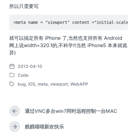
所以只需要写
就可以搞定所有 iPhone 了,当然也支持所有 Android
网上说width=320.1的,不科学!(当然 iPhone5 本来就诡
异)
2013-04-10
发
Code
布
发
日
bug
,
iOS
,
meta
,
viewport
,
WebAPP
布
标
期
于
签
通过VNC多台win7同时远程控制一台MAC
上
篇
文
贱贱喵喵新欢快乐
下
章
篇