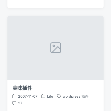
于
日
签
论
期
美味插件
2007-11-07
Life
wordpress 插件
发
标
发
27
布
签
布
评
于
日
论