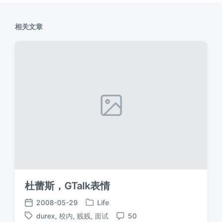
相关文章
杜蕾斯，GTalk表情
2008-05-29
Life
发
发
durex
,
校内
,
贱贱
,
面试
50
布
布
标
评