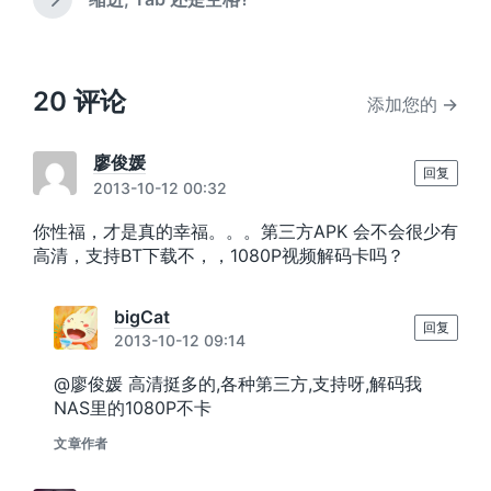
下
章
篇
：
文
章
：
20 评论
添加您的 →
廖俊媛
回复
2013-10-12 00:32
你性福，才是真的幸福。。。第三方APK 会不会很少有
高清，支持BT下载不，，1080P视频解码卡吗？
bigCat
回复
2013-10-12 09:14
@廖俊媛 高清挺多的,各种第三方,支持呀,解码我
NAS里的1080P不卡
文章作者