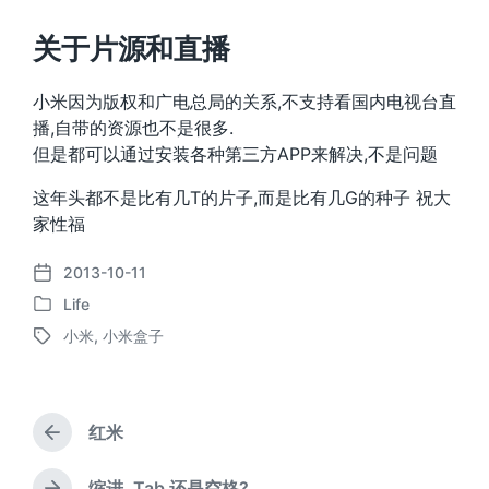
关于片源和直播
小米因为版权和广电总局的关系,不支持看国内电视台直
播,自带的资源也不是很多.
但是都可以通过安装各种第三方APP来解决,不是问题
这年头都不是比有几T的片子,而是比有几G的种子 祝大
家性福
2013-10-11
发
Life
布
发
日
小米
,
小米盒子
布
标
期
于
签
红米
上
篇
文
缩进, Tab 还是空格?