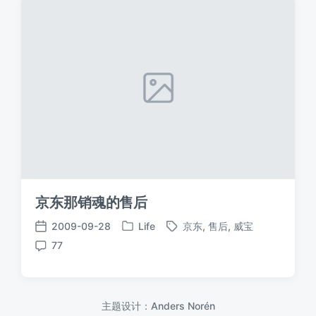
京东那销魂的售后
2009-09-28
Life
京东
,
售后
,
威宝
发
标
发
77
布
签
布
评
于
日
论
期
主题设计：
Anders Norén