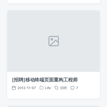
期
[招聘]移动终端页面重构工程师
2012-11-07
Life
招聘
7
发
标
发
评
布
签
布
论
于
日
期