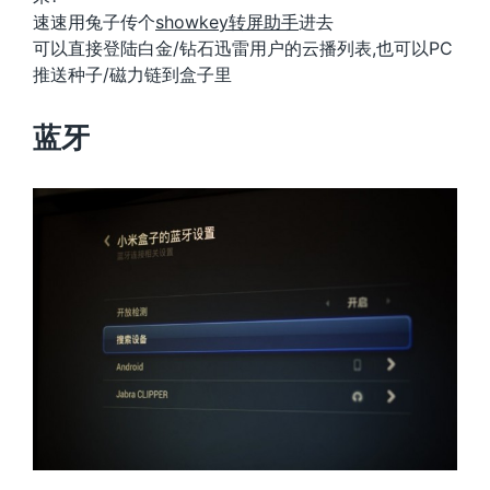
速速用兔子传个
showkey转屏助手
进去
可以直接登陆白金/钻石迅雷用户的云播列表,也可以PC
推送种子/磁力链到盒子里
蓝牙