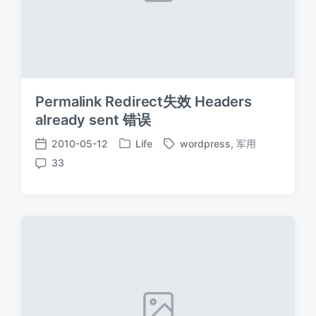
Permalink Redirect失效 Headers
already sent 错误
2010-05-12
Life
wordpress
,
军用
发
标
发
33
布
签
布
评
于
日
论
期