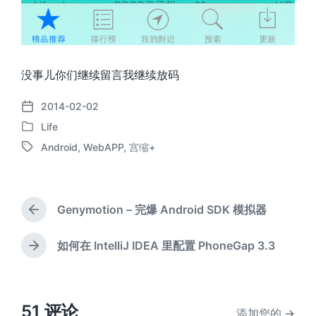
没事儿你们继续留言我继续放码
2014-02-02
发
Life
布
发
日
Android
,
WebAPP
,
宫缩+
布
标
期
于
签
Genymotion – 完爆 Android SDK 模拟器
上
篇
文
如何在 IntelliJ IDEA 里配置 PhoneGap 3.3
下
章
篇
：
文
章
：
51 评论
添加您的 →