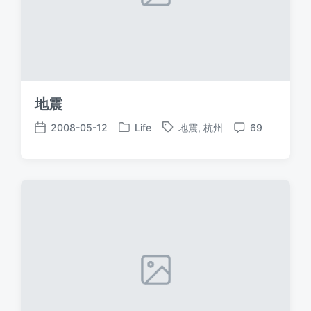
地震
2008-05-12
Life
地震
,
杭州
69
发
标
发
评
布
签
布
论
于
日
期