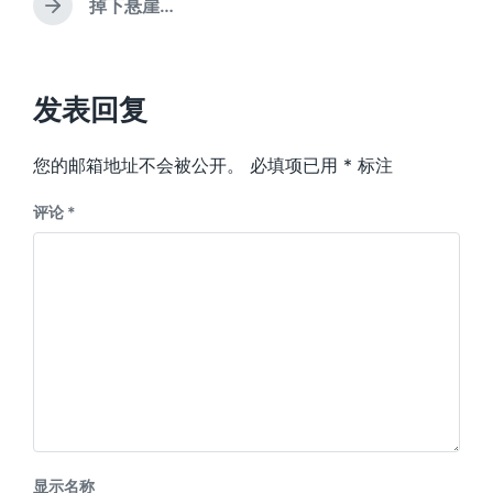
文
掉下悬崖…
下
章
篇
：
文
章
：
发表回复
您的邮箱地址不会被公开。
必填项已用
*
标注
评论
*
显示名称