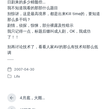
日剧来的多少精髓些…
我不知道我看的那部什么题目
别惊讶，这是最高境界，都是出来Kill time的，要知道
那么多干吗？
剧情，侦探，惊悚，部分裸露及性暗示
我只记得一点，标题后缀叫成人剧，OK，我成功
了！！
别再讨论技术了，看看人家AV的那么有技术却那么低
调
……
2007-04-30
发
Life
布
发
日
布
期
于
4月底，大雨…
上
篇