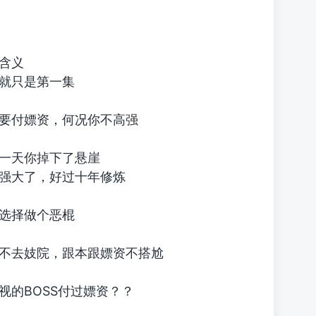
含义
就只是第一集
要付嫖资，何况你不高强
一天你掉下了悬崖
强大了，好过十年修炼
选择做个恶棍
不去妓院，跟本跟嫖资不搭尬
视的BOSS付过嫖资？？