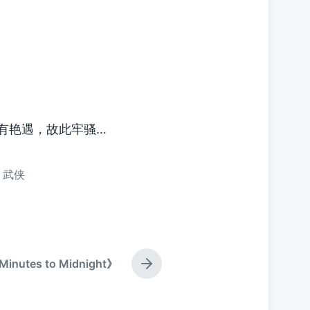
有艳遇，故此牢骚…
,
武侠
inutes to Midnight》
下
篇
文