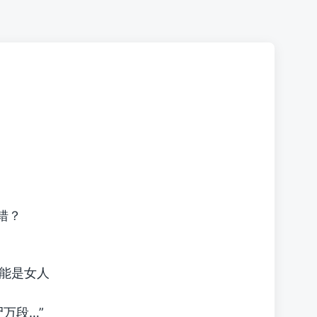
错？
能是女人
万段…”