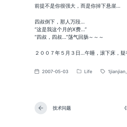
前提不是你很强大，而是你掉下悬崖…
四叔倒下，那人万段…
“这是我这个月的X费…”
“四叔，四叔…”荡气回肠～～～
２００７年５月３日…午睡，滚下床，疑
2007-05-03
Life
1jianjian
发
标
发
布
签
布
于
日
期
技术问题
《M
上
篇
文