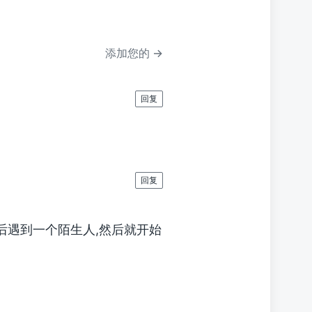
章
：
添加您的 →
回复
。
回复
后遇到一个陌生人,然后就开始