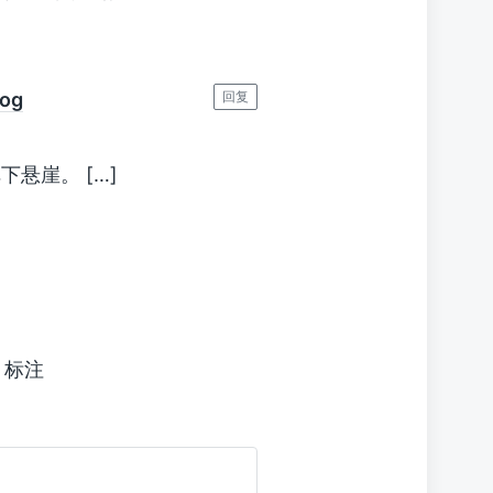
og
回复
下悬崖。 […]
标注