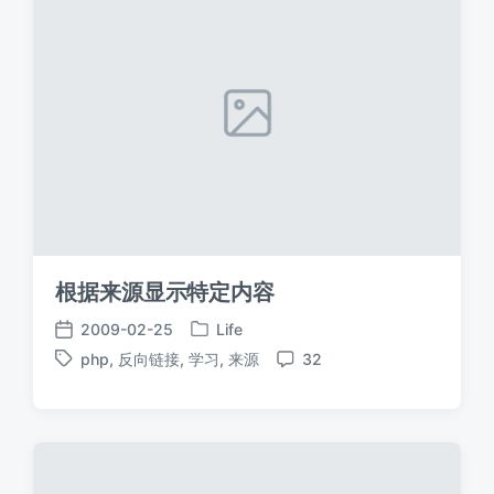
根据来源显示特定内容
2009-02-25
Life
发
发
php
,
反向链接
,
学习
,
来源
32
布
布
标
评
于
日
签
论
期