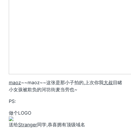
maoz
~~maoz~~这张是那小子拍的,上次你我
大叔
目睹
小女孩被欺负的河坊街麦当劳也~
PS:
做个LOGO
送给
Stranger
同学,恭喜拥有顶级域名