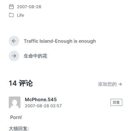
2007-08-28
发
Life
布
发
日
布
期
于
Traffic Island-Enough is enough
上
篇
文
生命中的花
下
章
篇
：
文
章
：
14 评论
添加您的 →
McPhone.545
回复
2007-08-28 02:57
Porn!
大猫回复: