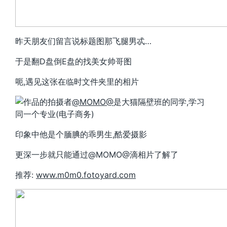
昨天朋友们留言说标题图那飞腿男忒…
于是翻D盘倒E盘的找美女帅哥图
呃,遇见这张在临时文件夹里的相片
作品的拍摄者
@MOMO@
是大猫隔壁班的同学,学习
同一个专业(电子商务)
印象中他是个腼腆的乖男生,酷爱摄影
更深一步就只能通过@MOMO@滴相片了解了
推荐:
www.m0m0.fotoyard.com