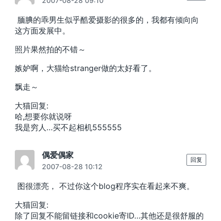
2007-08-28 09:10
腼腆的乖男生似乎酷爱摄影的很多的，我都有倾向向
这方面发展中。
照片果然拍的不错～
嫉妒啊，大猫给stranger做的太好看了。
飘走～
大猫回复:
哈,想要你就说呀
我是穷人…买不起相机555555
偶爱偶家
回复
2007-08-28 10:12
图很漂亮， 不过你这个blog程序实在看起来不爽。
大猫回复:
除了回复不能留链接和cookie寄ID…其他还是很舒服的