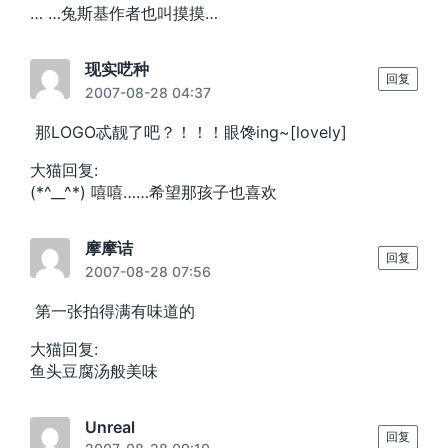
… …兔斯基作者也叫摸摸…
现实呓种
回复
2007-08-28 04:37
那LOGO忒靓了吧？！！！眼馋ing~[lovely]
大猫回复:
(*^__^*) 嘻嘻……希望那孩子也喜欢
摩摩诘
回复
2007-08-28 07:56
第一张拍得满有味道的
大猫回复:
鱼头豆腐汤般美味
Unreal
回复