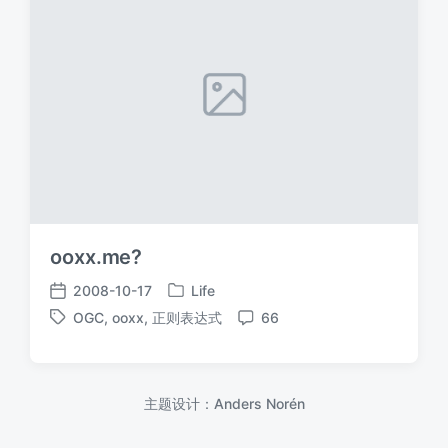
ooxx.me?
2008-10-17
Life
发
发
OGC
,
ooxx
,
正则表达式
66
布
布
标
评
于
日
签
论
期
主题设计：
Anders Norén