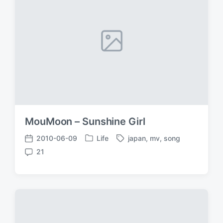
MouMoon – Sunshine Girl
2010-06-09
Life
japan
,
mv
,
song
发
标
发
21
布
签
布
评
于
日
论
期