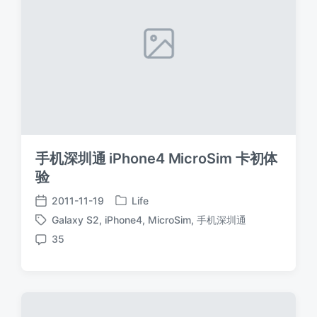
手机深圳通 iPhone4 MicroSim 卡初体
验
2011-11-19
Life
发
发
Galaxy S2
,
iPhone4
,
MicroSim
,
手机深圳通
布
布
标
于
日
35
签
评
期
论