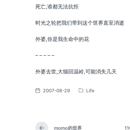
死亡,谁都无法抗拒
时光之轮把我们带到这个世界直至消逝
外婆,你是我生命中的花
– – – – –
外婆去世,大猫回温岭,可能消失几天
2007-08-29
Life
发
发
布
布
于
日
期
momo的世界
11