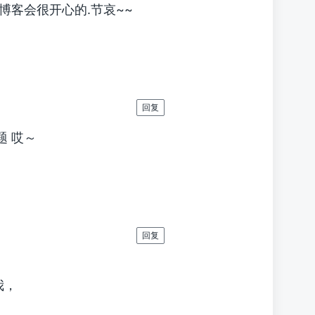
博客会很开心的.节哀~~
回复
 哎～
回复
我，