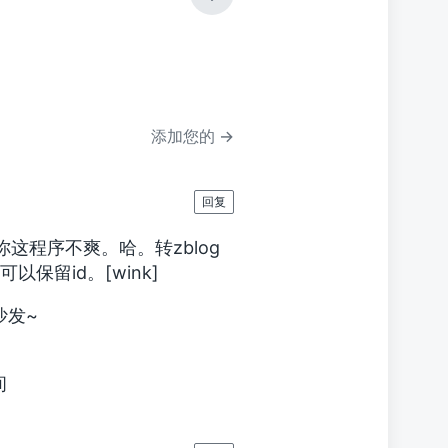
下
篇
文
章
：
添加您的 →
回复
这程序不爽。哈。转zblog
保留id。[wink]
沙发~
间