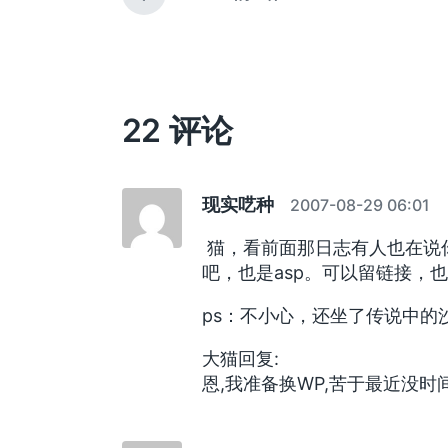
上
篇
文
章
：
22 评论
现实呓种
2007-08-29 06:01
猫，看前面那日志有人也在说你
吧，也是asp。可以留链接，也可以
ps：不小心，还坐了传说中的
大猫回复:
恩,我准备换WP,苦于最近没时